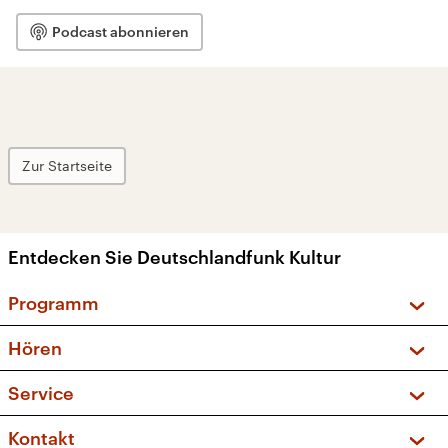
Podcast abonnieren
Zur Startseite
Entdecken Sie Deutschlandfunk Kultur
Programm
Vorschau und Rückschau
Hören
Sendungen und Podcasts
Livestream
Service
Musikliste
Frequenzen (UKW + DAB+)
FAQ
Kontakt
Kakadu – Das Kinderprogramm