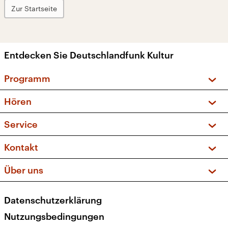
Zur Startseite
Entdecken Sie Deutschlandfunk Kultur
Programm
Vorschau und Rückschau
Hören
Sendungen und Podcasts
Livestream
Service
Musikliste
Frequenzen (UKW + DAB+)
FAQ
Kontakt
Kakadu – Das Kinderprogramm
Apps
Archiv
Hörerservice
Über uns
Newsletter
Social Media
Deutschlandradio
RSS
Datenschutzerklärung
Presse
Veranstaltungen
Nutzungsbedingungen
Karriere