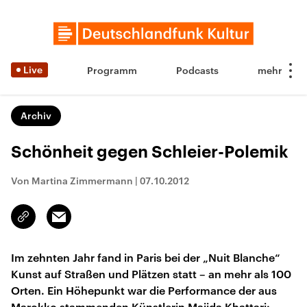
Live
Programm
Podcasts
Archiv
Schönheit gegen Schleier-Polemik
Von Martina Zimmermann
|
07.10.2012
Email
Link
kopieren/teilen
Im zehnten Jahr fand in Paris bei der „Nuit Blanche“
Kunst auf Straßen und Plätzen statt – an mehr als 100
Orten. Ein Höhepunkt war die Performance der aus
Marokko stammenden Künstlerin Majida Khattari: