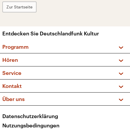
Zur Startseite
Entdecken Sie Deutschlandfunk Kultur
Programm
Vorschau und Rückschau
Hören
Sendungen und Podcasts
Livestream
Service
Musikliste
Frequenzen (UKW + DAB+)
FAQ
Kontakt
Kakadu – Das Kinderprogramm
Apps
Archiv
Hörerservice
Über uns
Newsletter
Social Media
Deutschlandradio
RSS
Datenschutzerklärung
Presse
Veranstaltungen
Nutzungsbedingungen
Karriere