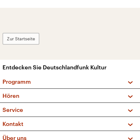
Zur Startseite
Entdecken Sie Deutschlandfunk Kultur
Programm
Vorschau und Rückschau
Hören
Sendungen und Podcasts
Livestream
Service
Musikliste
Frequenzen (UKW + DAB+)
FAQ
Kontakt
Kakadu – Das Kinderprogramm
Apps
Archiv
Hörerservice
Über uns