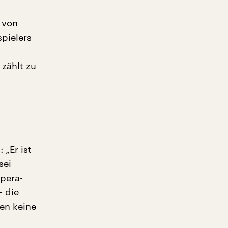
 von
spielers
zählt zu
„Er ist
sei
Opera-
– die
en keine