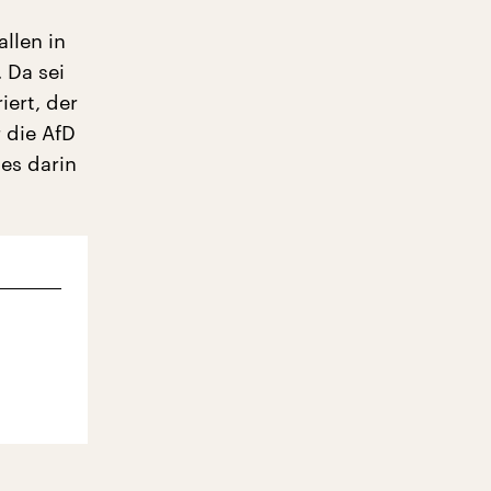
llen in
 Da sei
ert, der
 die AfD
les darin