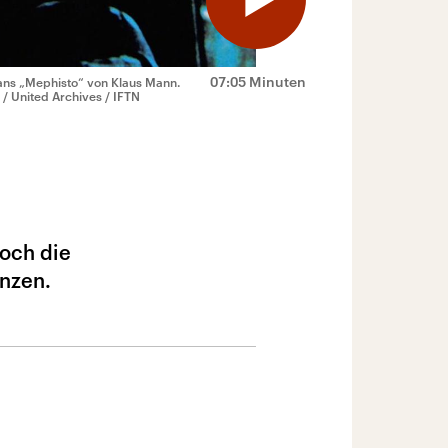
07:05 Minuten
mans „Mephisto“ von Klaus Mann.
/ United Archives / IFTN
doch die
anzen.