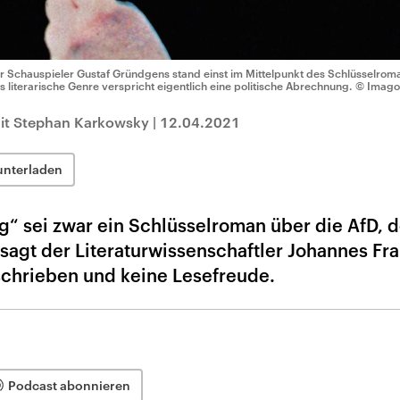
r Schauspieler Gustaf Gründgens stand einst im Mittelpunkt des Schlüsselro
s literarische Genre verspricht eigentlich eine politische Abrechnung.
© Imago 
it Stephan Karkowsky
|
12.04.2021
unterladen
“ sei zwar ein Schlüsselroman über die AfD, 
sagt der Literaturwissenschaftler Johannes Fr
schrieben und keine Lesefreude.
Podcast abonnieren