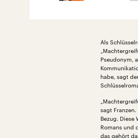
Als Schlüssel
„Machtergreif
Pseudonym, ab
Kommunikation
habe, sagt de
Schlüsselroma
„Machtergreifu
sagt Franzen. 
Bezug. Diese 
Romans und de
das gehört da