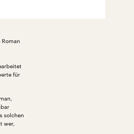
ne Roman
arbeitet
perte für
oman,
nbar
es solchen
t wer,