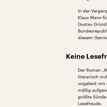
In der Vergan
Klaus Mann für
Gustav Gründg
Bundesrepubli
diesem Genre
Keine Lesef
Der Roman „Ma
literarisch ni
ungelenk mit 
mäßig aufgezo
größte Sünde 
Lesefreude.