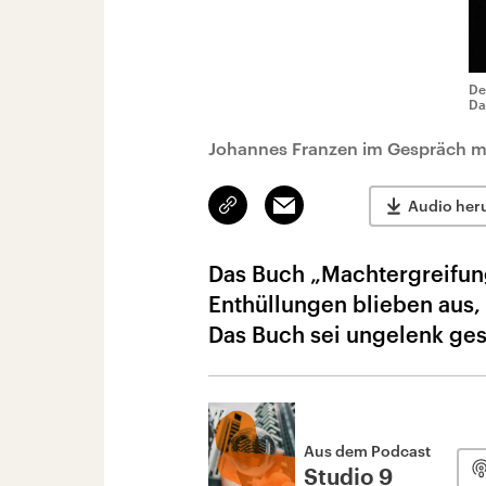
De
Da
Johannes Franzen im Gespräch m
Link
Email
Audio her
kopieren/teilen
Das Buch „Machtergreifung
Enthüllungen blieben aus, 
Das Buch sei ungelenk ge
Aus dem Podcast
Studio 9