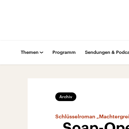
Themen
Programm
Sendungen & Podca
Archiv
Schlüsselroman „Machtergre
„Soap-Ope