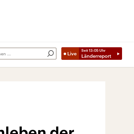
Seit
13:05
Uhr
Live
Länderreport
nleben der