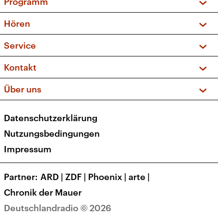
Programm
Vorschau und Rückschau
Hören
Sendungen und Podcasts
Livestream
Service
Musikliste
Frequenzen (UKW + DAB+)
FAQ
Kontakt
Kakadu – Das Kinderprogramm
Apps
Archiv
Hörerservice
Über uns
Newsletter
Social Media
Deutschlandradio
RSS
Datenschutzerklärung
Presse
Veranstaltungen
Nutzungsbedingungen
Karriere
Impressum
Transparenz
Korrekturen und Richtigstellungen
Partner
ARD
|
ZDF
|
Phoenix
|
arte
|
Barrierefreiheit
Chronik der Mauer
Deutschlandradio © 2026