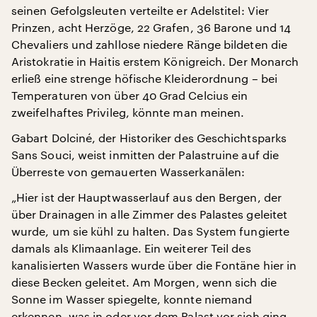
seinen Gefolgsleuten verteilte er Adelstitel: Vier
Prinzen, acht Herzöge, 22 Grafen, 36 Barone und 14
Chevaliers und zahllose niedere Ränge bildeten die
Aristokratie in Haitis erstem Königreich. Der Monarch
erließ eine strenge höfische Kleiderordnung – bei
Temperaturen von über 40 Grad Celcius ein
zweifelhaftes Privileg, könnte man meinen.
Gabart Dolciné, der Historiker des Geschichtsparks
Sans Souci, weist inmitten der Palastruine auf die
Überreste von gemauerten Wasserkanälen:
„Hier ist der Hauptwasserlauf aus den Bergen, der
über Drainagen in alle Zimmer des Palastes geleitet
wurde, um sie kühl zu halten. Das System fungierte
damals als Klimaanlage. Ein weiterer Teil des
kanalisierten Wassers wurde über die Fontäne hier in
diese Becken geleitet. Am Morgen, wenn sich die
Sonne im Wasser spiegelte, konnte niemand
erkennen, was in oder vor dem Palast vor sich ging.