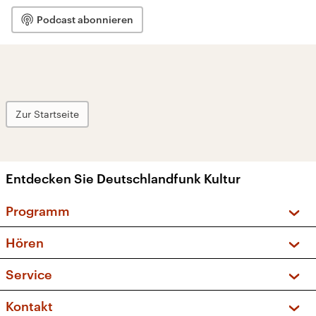
Podcast abonnieren
Zur Startseite
Entdecken Sie Deutschlandfunk Kultur
Programm
Vorschau und Rückschau
Hören
Sendungen und Podcasts
Livestream
Service
Musikliste
Frequenzen (UKW + DAB+)
FAQ
Kontakt
Kakadu – Das Kinderprogramm