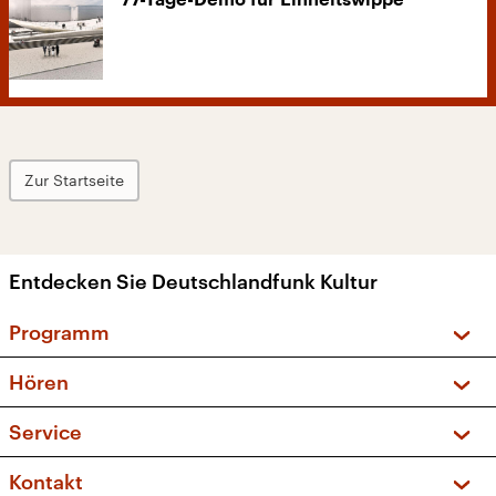
77-Tage-Demo für Einheitswippe
Zur Startseite
Entdecken Sie Deutschlandfunk Kultur
Programm
Vorschau und Rückschau
Hören
Sendungen und Podcasts
Livestream
Service
Musikliste
Frequenzen (UKW + DAB+)
FAQ
Kontakt
Kakadu – Das Kinderprogramm