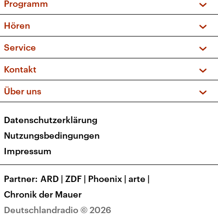
Programm
Vorschau und Rückschau
Hören
Sendungen und Podcasts
Livestream
Service
Musikliste
Frequenzen (UKW + DAB+)
FAQ
Kontakt
Kakadu – Das Kinderprogramm
Apps
Archiv
Hörerservice
Über uns
Newsletter
Social Media
Deutschlandradio
RSS
Datenschutzerklärung
Presse
Veranstaltungen
Nutzungsbedingungen
Karriere
Impressum
Transparenz
Korrekturen und Richtigstellungen
Partner
ARD
|
ZDF
|
Phoenix
|
arte
|
Barrierefreiheit
Chronik der Mauer
Deutschlandradio © 2026