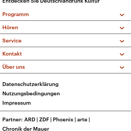
Entdecken Sie Deutschlandfunk Kultur
Programm
Vorschau und Rückschau
Hören
Sendungen und Podcasts
Livestream
Service
Musikliste
Frequenzen (UKW + DAB+)
FAQ
Kontakt
Kakadu – Das Kinderprogramm
Apps
Archiv
Hörerservice
Über uns
Newsletter
Social Media
Deutschlandradio
RSS
Datenschutzerklärung
Presse
Veranstaltungen
Nutzungsbedingungen
Karriere
Impressum
Transparenz
Korrekturen und Richtigstellungen
Partner
ARD
|
ZDF
|
Phoenix
|
arte
|
Barrierefreiheit
Chronik der Mauer