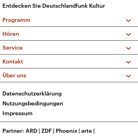
Entdecken Sie Deutschlandfunk Kultur
Programm
Vorschau und Rückschau
Hören
Sendungen und Podcasts
Livestream
Service
Musikliste
Frequenzen (UKW + DAB+)
FAQ
Kontakt
Kakadu – Das Kinderprogramm
Apps
Archiv
Hörerservice
Über uns
Newsletter
Social Media
Deutschlandradio
RSS
Datenschutzerklärung
Presse
Veranstaltungen
Nutzungsbedingungen
Karriere
Impressum
Transparenz
Korrekturen und Richtigstellungen
Partner
ARD
|
ZDF
|
Phoenix
|
arte
|
Barrierefreiheit