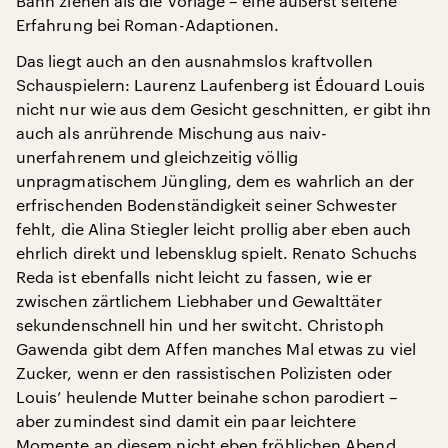
Bann ziehen als die Vorlage – eine äußerst seltene
Erfahrung bei Roman-Adaptionen.
Das liegt auch an den ausnahmslos kraftvollen
Schauspielern: Laurenz Laufenberg ist Édouard Louis
nicht nur wie aus dem Gesicht geschnitten, er gibt ihn
auch als anrührende Mischung aus naiv-
unerfahrenem und gleichzeitig völlig
unpragmatischem Jüngling, dem es wahrlich an der
erfrischenden Bodenständigkeit seiner Schwester
fehlt, die Alina Stiegler leicht prollig aber eben auch
ehrlich direkt und lebensklug spielt. Renato Schuchs
Reda ist ebenfalls nicht leicht zu fassen, wie er
zwischen zärtlichem Liebhaber und Gewalttäter
sekundenschnell hin und her switcht. Christoph
Gawenda gibt dem Affen manches Mal etwas zu viel
Zucker, wenn er den rassistischen Polizisten oder
Louis’ heulende Mutter beinahe schon parodiert –
aber zumindest sind damit ein paar leichtere
Momente an diesem nicht eben fröhlichen Abend