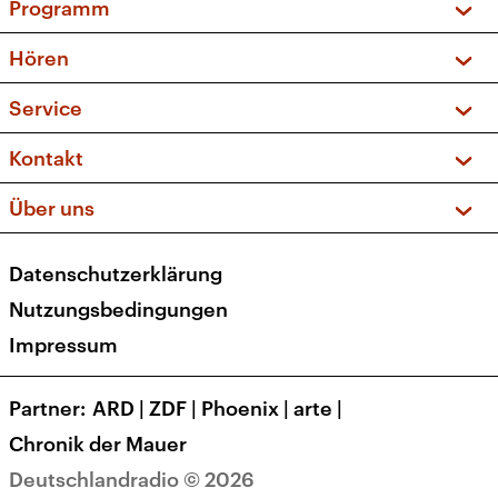
Programm
Vorschau und Rückschau
Hören
Sendungen und Podcasts
Livestream
Service
Musikliste
Frequenzen (UKW + DAB+)
FAQ
Kontakt
Kakadu – Das Kinderprogramm
Apps
Archiv
Hörerservice
Über uns
Newsletter
Social Media
Deutschlandradio
RSS
Datenschutzerklärung
Presse
Veranstaltungen
Nutzungsbedingungen
Karriere
Impressum
Transparenz
Korrekturen und Richtigstellungen
Partner
ARD
|
ZDF
|
Phoenix
|
arte
|
Barrierefreiheit
Chronik der Mauer
Deutschlandradio © 2026