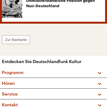
Unmissverständliche Position gegen
Nazi-Deutschland
Zur Startseite
Entdecken Sie Deutschlandfunk Kultur
Programm
Vorschau und Rückschau
Hören
Sendungen und Podcasts
Livestream
Service
Musikliste
Frequenzen (UKW + DAB+)
FAQ
Kontakt
Kakadu – Das Kinderprogramm