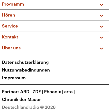
Programm
Vorschau und Rückschau
Hören
Sendungen und Podcasts
Livestream
Service
Musikliste
Frequenzen (UKW + DAB+)
FAQ
Kontakt
Kakadu – Das Kinderprogramm
Apps
Archiv
Hörerservice
Über uns
Newsletter
Social Media
Deutschlandradio
RSS
Datenschutzerklärung
Presse
Veranstaltungen
Nutzungsbedingungen
Karriere
Impressum
Transparenz
Korrekturen und Richtigstellungen
Partner
ARD
|
ZDF
|
Phoenix
|
arte
|
Barrierefreiheit
Chronik der Mauer
Deutschlandradio © 2026