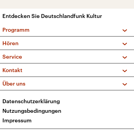
Entdecken Sie Deutschlandfunk Kultur
Programm
Vorschau und Rückschau
Hören
Sendungen und Podcasts
Livestream
Service
Musikliste
Frequenzen (UKW + DAB+)
FAQ
Kontakt
Kakadu – Das Kinderprogramm
Apps
Archiv
Hörerservice
Über uns
Newsletter
Social Media
Deutschlandradio
RSS
Datenschutzerklärung
Presse
Veranstaltungen
Nutzungsbedingungen
Karriere
Impressum
Transparenz
Korrekturen und Richtigstellungen