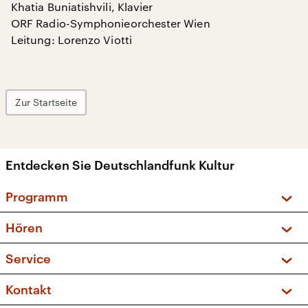
Khatia Buniatishvili, Klavier
ORF Radio-Symphonieorchester Wien
Leitung: Lorenzo Viotti
Zur Startseite
Entdecken Sie Deutschlandfunk Kultur
Programm
Vorschau und Rückschau
Hören
Sendungen und Podcasts
Livestream
Service
Musikliste
Frequenzen (UKW + DAB+)
FAQ
Kontakt
Kakadu – Das Kinderprogramm
Apps