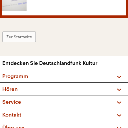
Zur Startseite
Entdecken Sie Deutschlandfunk Kultur
Programm
Vorschau und Rückschau
Hören
Sendungen und Podcasts
Livestream
Service
Musikliste
Frequenzen (UKW + DAB+)
FAQ
Kontakt
Kakadu – Das Kinderprogramm
Apps
Archiv
Hörerservice
Über uns