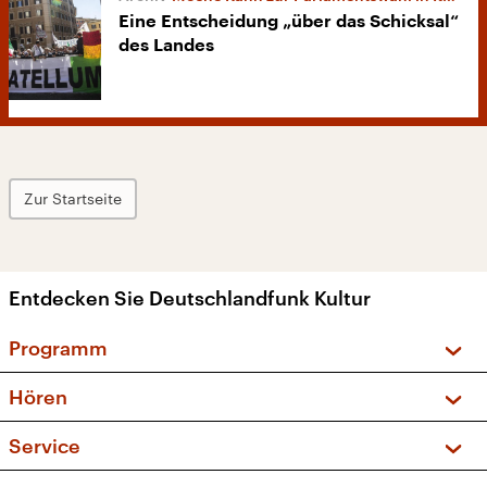
Eine Entscheidung „über das Schicksal“
des Landes
Zur Startseite
Entdecken Sie Deutschlandfunk Kultur
Programm
Vorschau und Rückschau
Hören
Sendungen und Podcasts
Livestream
Service
Musikliste
Frequenzen (UKW + DAB+)
FAQ