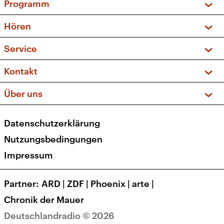
Programm
Vorschau und Rückschau
Hören
Sendungen und Podcasts
Livestream
Service
Musikliste
Frequenzen (UKW + DAB+)
FAQ
Kontakt
Kakadu – Das Kinderprogramm
Apps
Archiv
Hörerservice
Über uns
Newsletter
Social Media
Deutschlandradio
RSS
Datenschutzerklärung
Presse
Veranstaltungen
Nutzungsbedingungen
Karriere
Impressum
Transparenz
Korrekturen und Richtigstellungen
Partner
ARD
|
ZDF
|
Phoenix
|
arte
|
Barrierefreiheit
Chronik der Mauer
Deutschlandradio © 2026