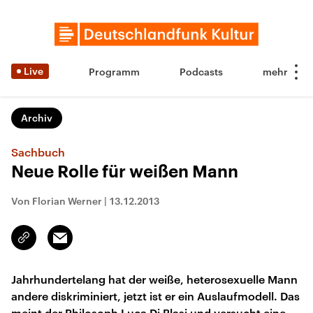
Live
Programm
Podcasts
Archiv
Sachbuch
Neue Rolle für weißen Mann
Von Florian Werner
|
13.12.2013
Email
Link
kopieren/teilen
Jahrhundertelang hat der weiße, heterosexuelle Mann
andere diskriminiert, jetzt ist er ein Auslaufmodell. Das
meint der Philosoph Luca Di Blasi und versucht eine