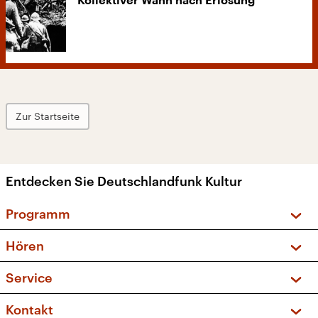
Kollektiver Wahn nach Erlösung
Zur Startseite
Entdecken Sie Deutschlandfunk Kultur
Programm
Vorschau und Rückschau
Hören
Sendungen und Podcasts
Livestream
Service
Musikliste
Frequenzen (UKW + DAB+)
FAQ
Kontakt
Kakadu – Das Kinderprogramm