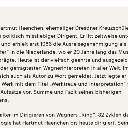
Hartmut Haenchen, ehemaliger Dresdner Kreuzschüler
 politisch missliebiger Dirigent. Er litt zeitweise unt
t und erhielt erst 1986 die Ausreisegenehmigung als
fer“ in die Niederlande, wo er 20 Jahre lang das Mu
ägte. Heute ist der vielfach geehrte und ausgezei
 der gefragtesten Wagnerinterpreten in aller Welt. 
sich auch als Autor zu Wort gemeldet. Jetzt legte er
Werk mit dem Titel „Werktreue und Interpretation“ 
ufsätze vor, Summe und Fazit seines bisherigen
ens.
alter im Dirigieren von Wagners „Ring“. 32 Zyklen d
gie hat Hartmut Haenchen bis heute dirigiert. Sei