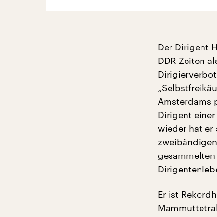
Der Dirigent 
DDR Zeiten als
Dirigierverbo
„Selbstfreikäu
Amsterdams pr
Dirigent einer
wieder hat er 
zweibändigen 
gesammelten A
Dirigentenleb
Er ist Rekordh
Mammuttetralo