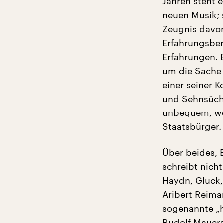
Jahren steht e
neuen Musik; s
Zeugnis davon
Erfahrungsber
Erfahrungen. E
um die Sache 
einer seiner K
und Sehnsücht
unbequem, weil
Staatsbürger.
Über beides, B
schreibt nich
Haydn, Gluck,
Aribert Reima
sogenannte „hi
Rudolf Mauers