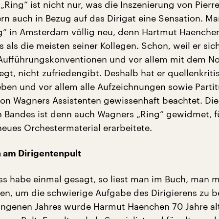
Ring“ ist nicht nur, was die Inszenierung von Pierr
rn auch in Bezug auf das Dirigat eine Sensation. Ma
“ in Amsterdam völlig neu, denn Hartmut Haenchen 
 als die meisten seiner Kollegen. Schon, weil er sic
 Aufführungskonventionen und vor allem mit dem No
iegt, nicht zufriedengibt. Deshalb hat er quellenkriti
eben und vor allem alle Aufzeichnungen sowie Partit
n Wagners Assistenten gewissenhaft beachtet. Die 
n Bandes ist denn auch Wagners „Ring“ gewidmet, f
neues Orchestermaterial erarbeitete.
n am Dirigentenpult
ss habe einmal gesagt, so liest man im Buch, man 
den, um die schwierige Aufgabe des Dirigierens zu b
ngenen Jahres wurde Harmut Haenchen 70 Jahre alt