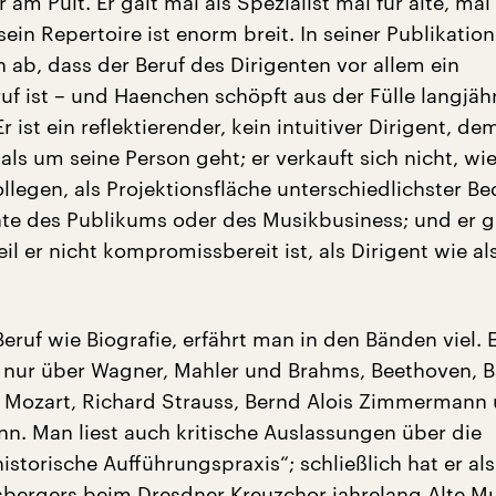
r am Pult. Er galt mal als Spezialist mal für alte, mal 
ein Repertoire ist enorm breit. In seiner Publikation
 ab, dass der Beruf des Dirigenten vor allem ein
uf ist – und Haenchen schöpft aus der Fülle langjäh
r ist ein reflektierender, kein intuitiver Dirigent, d
als um seine Person geht; er verkauft sich nicht, w
ollegen, als Projektionsfläche unterschiedlichster Be
e des Publikums oder des Musikbusiness; und er gil
 er nicht kompromissbereit ist, als Dirigent wie al
eruf wie Biografie, erfährt man in den Bänden viel. 
t nur über Wagner, Mahler und Brahms, Beethoven, B
 Mozart, Richard Strauss, Bernd Alois Zimmermann
nn. Man liest auch kritische Auslassungen über die
storische Aufführungspraxis“; schließlich hat er al
bergers beim Dresdner Kreuzchor jahrelang Alte M