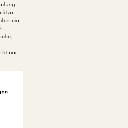
mmlung
fsätze
über ein
h
iche,
cht nur
gen