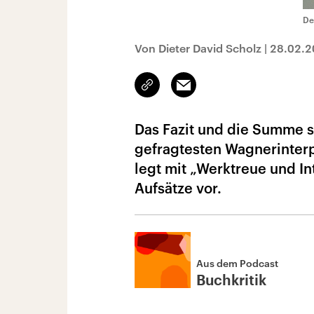
De
Von Dieter David Scholz
|
28.02.2
Link
Email
kopieren/teilen
Das Fazit und die Summe s
gefragtesten Wagnerinterp
legt mit „Werktreue und I
Aufsätze vor.
Aus dem Podcast
Buchkritik