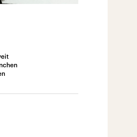
eit
enchen
en