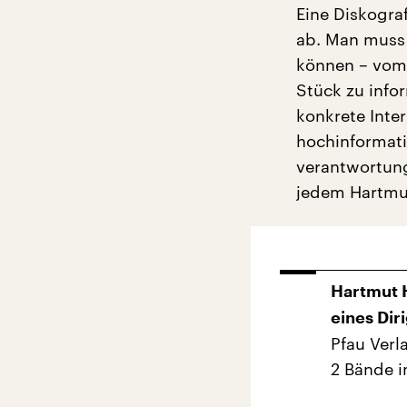
Eine Diskogra
ab. Man muss 
können – vom 
Stück zu info
konkrete Inte
hochinformati
verantwortung
jedem Hartmu
Hartmut 
eines Dir
Pfau Verl
2 Bände 