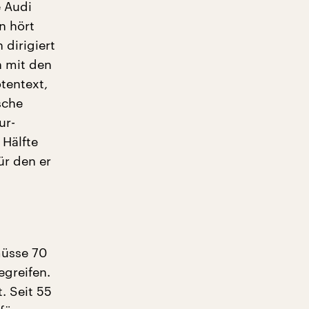
e Audi
n hört
dirigiert
h mit den
tentext,
sche
ur-
Hälfte
ür den er
müsse 70
egreifen.
. Seit 55