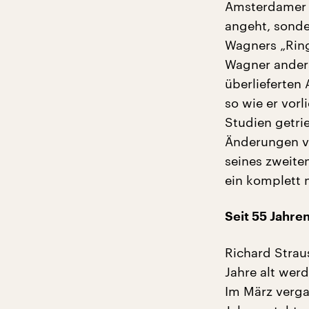
Amsterdamer „
angeht, sonde
Wagners „Ring
Wagner anders
überlieferten
so wie er vorl
Studien getri
Änderungen vo
seines zweite
ein komplett 
Seit 55 Jahre
Richard Strau
Jahre alt wer
Im März verga