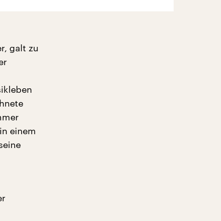
, galt zu
er
sikleben
chnete
Immer
 in einem
seine
er
n