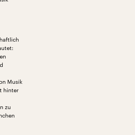
aftlich
autet:
den
nd
von Musik
t hinter
en zu
enchen