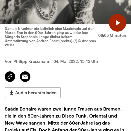
Damals brachten sie lediglich eine Maxisingle auf den
Markt. Erst in den 90er-Jahren ging es wieder los:
06:05 Minuten
Sängerin Stephanie Lange (links) bekam
Unterstützung von Andrea Ebert (rechts).(*)
© Andreas
Weiss
Von Philipp Kressmann
|
04. Mai 2022, 15:13 Uhr
Email
Link
kopieren/teilen
Audio herunterladen
Saâda Bonaire waren zwei junge Frauen aus Bremen,
die in den 80er-Jahren zu Disco Funk, Oriental und
New Wave sangen. Mitte der 80er-Jahre lag das
Projekt auf Eis. Doch Anfang der 90er-Jahre ging es in