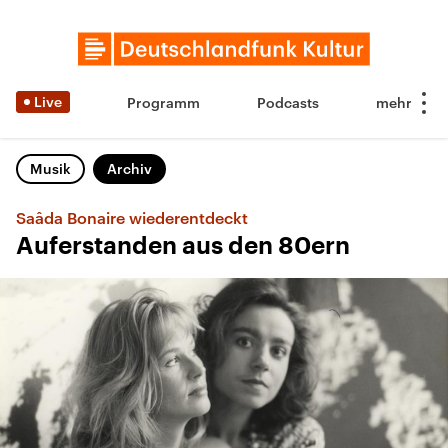
Live
Programm
Podcasts
Musik
Archiv
Saâda Bonaire wiederentdeckt
Auferstanden aus den 80ern