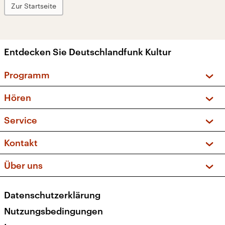
Zur Startseite
Entdecken Sie Deutschlandfunk Kultur
Programm
Vorschau und Rückschau
Hören
Sendungen und Podcasts
Livestream
Service
Musikliste
Frequenzen (UKW + DAB+)
FAQ
Kontakt
Kakadu – Das Kinderprogramm
Apps
Archiv
Hörerservice
Über uns
Newsletter
Social Media
Deutschlandradio
RSS
Datenschutzerklärung
Presse
Veranstaltungen
Nutzungsbedingungen
Karriere