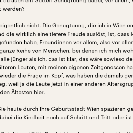
Ist da auch ein Gutteil Genugtuung dabei, vor allem,
t werden?
eigentlich nicht. Die Genugtuung, die ich in Wien 
d die wirklich eine tiefere Freude auslöst, ist, dass i
gefunden habe, Freundinnen vor allem, also vor alle
 ganze Reihe von Menschen, bei denen ich mich wohl
alle jünger als ich, das ist klar, das wäre sowieso der
älteren Leuten, mit meinen eigenen Zeitgenossen ha
wieder die Frage im Kopf, was haben die damals ge
g, weil ja die Leute jetzt in einer anderen Altersgru
den Ältesten hier.
e heute durch Ihre Geburtsstadt Wien spazieren g
dabei die Kindheit noch auf Schritt und Tritt oder ist