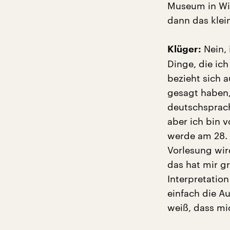
Museum in Wie
dann das klei
Nein, 
Klüger:
Dinge, die ic
bezieht sich a
gesagt haben,
deutschsprach
aber ich bin 
werde am 28. 
Vorlesung wir
das hat mir g
Interpretation
einfach die A
weiß, dass mi