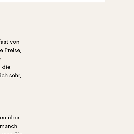
fast von
e Preise,
r
 die
ich sehr,
uen über
s manch