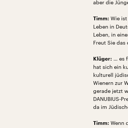
aber die Jüng
Wie ist
Timm:
Leben in Deuts
Leben, in eine
Freut Sie das
… es f
Klüger:
hat sich ein k
kulturell jüdi
Wienern zur W
gerade jetzt 
DANUBIUS-Prei
da im Jüdisc
Wenn di
Timm: