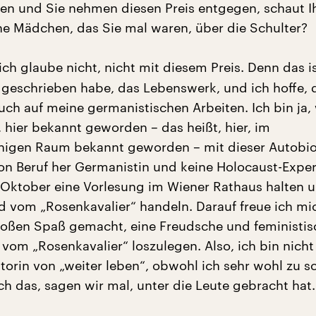
n und Sie nehmen diesen Preis entgegen, schaut I
ne Mädchen, das Sie mal waren, über die Schulter?
ich glaube nicht, nicht mit diesem Preis. Denn das is
h geschrieben habe, das Lebenswerk, und ich hoffe, 
uch auf meine germanistischen Arbeiten. Ich bin ja, 
 hier bekannt geworden – das heißt, hier, im
igen Raum bekannt geworden – mit dieser Autobio
von Beruf her Germanistin und keine Holocaust-Expert
Oktober eine Vorlesung im Wiener Rathaus halten u
d vom „Rosenkavalier“ handeln. Darauf freue ich mi
roßen Spaß gemacht, eine Freudsche und feministis
 vom „Rosenkavalier“ loszulegen. Also, ich bin nicht
utorin von „weiter leben“, obwohl ich sehr wohl zu s
ch das, sagen wir mal, unter die Leute gebracht hat.