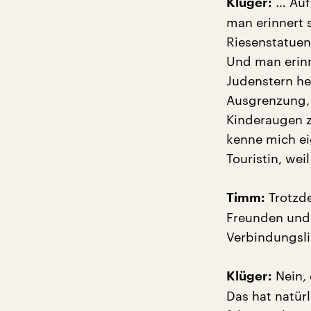
… Auf 
Klüger:
man erinnert 
Riesenstatuen
Und man erinn
Judenstern he
Ausgrenzung, 
Kinderaugen z
kenne mich eig
Touristin, wei
Trotzde
Timm:
Freunden und 
Verbindungsli
Nein, 
Klüger:
Das hat natür