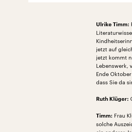
R
Ulrike Timm:
Literaturwisse
Kindheitserin
jetzt auf glei
jetzt kommt n
Lebenswerk, v
Ende Oktober i
dass Sie da s
G
Ruth Klüger:
Frau Kl
Timm:
solche Auszei