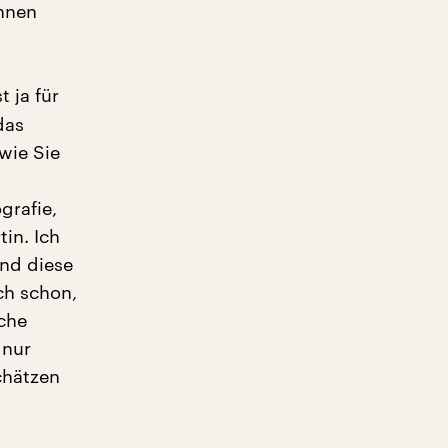
hnen
t ja für
das
wie Sie
grafie,
in. Ich
nd diese
ch schon,
che
 nur
chätzen