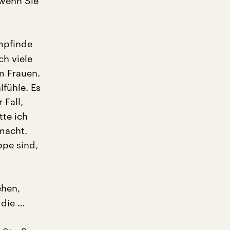
 wenn Sie
empfinde
ch viele
m Frauen.
fühle. Es
 Fall,
tte ich
macht.
ppe sind,
ehen,
 die …