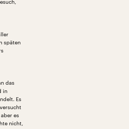
Besuch,
ller
en späten
rs
an das
 in
ndelt. Es
versucht
 aber es
hte nicht,