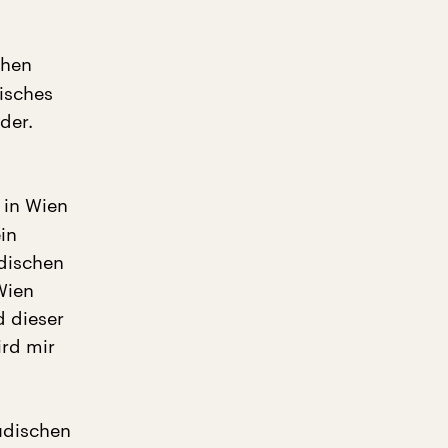
chen
disches
der.
 in Wien
in
üdischen
Wien
d dieser
ird mir
üdischen