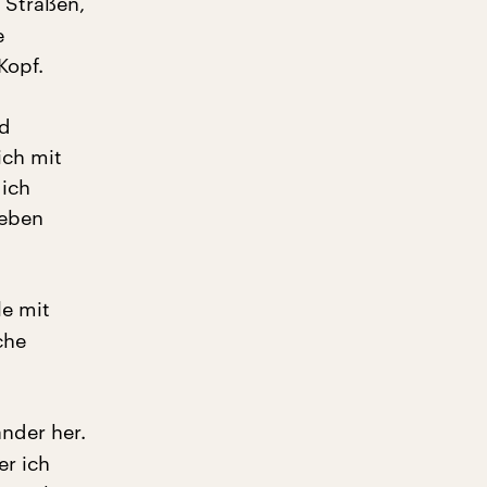
e Straßen,
e
Kopf.
nd
ich mit
 ich
 eben
le mit
che
nder her.
er ich