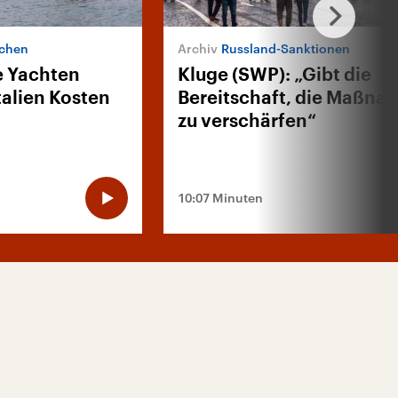
rchen
Russland-Sanktionen
 Yachten
Kluge (SWP): „Gibt die
talien Kosten
Bereitschaft, die Maßn
zu verschärfen“
10:07 Minuten