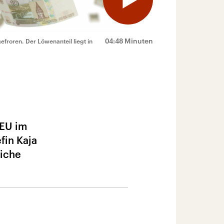
04:48 Minuten
froren. Der Löwenanteil liegt in
 EU im
fin Kaja
liche