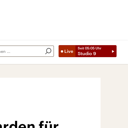
Seit
05:05
Uhr
Live
Studio 9
arden für