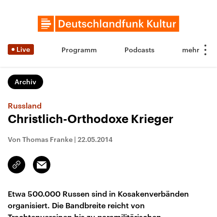
Live
Programm
Podcasts
Archiv
Russland
Christlich-Orthodoxe Krieger
Von Thomas Franke
|
22.05.2014
Email
Link
kopieren/teilen
Etwa 500.000 Russen sind in Kosakenverbänden
organisiert. Die Bandbreite reicht von
Trachtenvereinen bis zu paramilitärischen