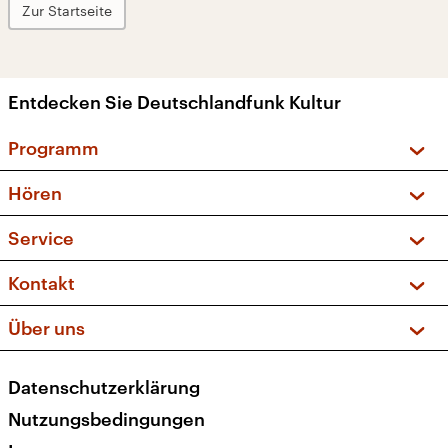
Zur Startseite
Entdecken Sie Deutschlandfunk Kultur
Programm
Vorschau und Rückschau
Hören
Sendungen und Podcasts
Livestream
Service
Musikliste
Frequenzen (UKW + DAB+)
FAQ
Kontakt
Kakadu – Das Kinderprogramm
Apps
Archiv
Hörerservice
Über uns
Newsletter
Social Media
Deutschlandradio
RSS
Datenschutzerklärung
Presse
Veranstaltungen
Nutzungsbedingungen
Karriere