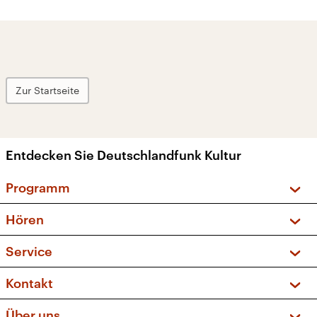
Zur Startseite
Entdecken Sie Deutschlandfunk Kultur
Programm
Vorschau und Rückschau
Hören
Sendungen und Podcasts
Livestream
Service
Musikliste
Frequenzen (UKW + DAB+)
FAQ
Kontakt
Kakadu – Das Kinderprogramm
Apps
Archiv
Hörerservice
Über uns