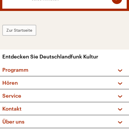
Zur Startseite
Entdecken Sie Deutschlandfunk Kultur
Programm
Vorschau und Rückschau
Hören
Sendungen und Podcasts
Livestream
Service
Musikliste
Frequenzen (UKW + DAB+)
FAQ
Kontakt
Kakadu – Das Kinderprogramm
Apps
Archiv
Hörerservice
Über uns
Newsletter
Social Media