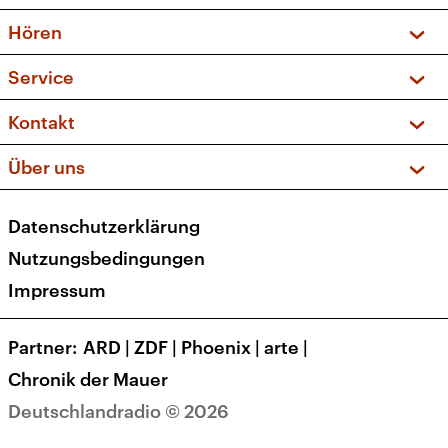
Vorschau und Rückschau
Hören
Sendungen und Podcasts
Livestream
Service
Musikliste
Frequenzen (UKW + DAB+)
FAQ
Kontakt
Kakadu – Das Kinderprogramm
Apps
Archiv
Hörerservice
Über uns
Newsletter
Social Media
Deutschlandradio
RSS
Datenschutzerklärung
Presse
Veranstaltungen
Nutzungsbedingungen
Karriere
Impressum
Transparenz
Korrekturen und Richtigstellungen
Partner
ARD
|
ZDF
|
Phoenix
|
arte
|
Barrierefreiheit
Chronik der Mauer
Deutschlandradio © 2026