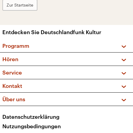
Zur Startseite
Entdecken Sie Deutschlandfunk Kultur
Programm
Vorschau und Rückschau
Hören
Sendungen und Podcasts
Livestream
Service
Musikliste
Frequenzen (UKW + DAB+)
FAQ
Kontakt
Kakadu – Das Kinderprogramm
Apps
Archiv
Hörerservice
Über uns
Newsletter
Social Media
Deutschlandradio
RSS
Datenschutzerklärung
Presse
Veranstaltungen
Nutzungsbedingungen
Karriere