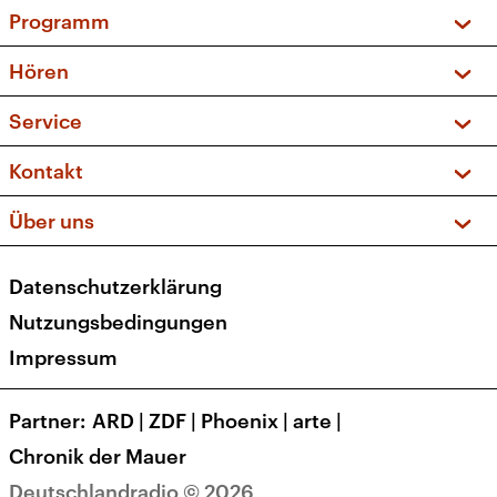
Programm
Vorschau und Rückschau
Hören
Sendungen und Podcasts
Livestream
Service
Musikliste
Frequenzen (UKW + DAB+)
FAQ
Kontakt
Kakadu – Das Kinderprogramm
Apps
Archiv
Hörerservice
Über uns
Newsletter
Social Media
Deutschlandradio
RSS
Datenschutzerklärung
Presse
Veranstaltungen
Nutzungsbedingungen
Karriere
Impressum
Transparenz
Korrekturen und Richtigstellungen
Partner
ARD
|
ZDF
|
Phoenix
|
arte
|
Barrierefreiheit
Chronik der Mauer
Deutschlandradio © 2026