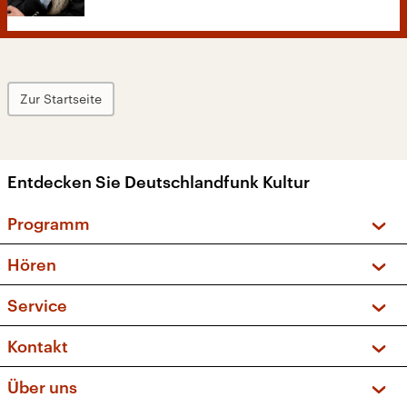
Zur Startseite
Entdecken Sie Deutschlandfunk Kultur
Programm
Vorschau und Rückschau
Hören
Sendungen und Podcasts
Livestream
Service
Musikliste
Frequenzen (UKW + DAB+)
FAQ
Kontakt
Kakadu – Das Kinderprogramm
Apps
Archiv
Hörerservice
Über uns
Newsletter