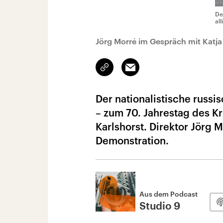
De
al
Jörg Morré im Gespräch mit Katja
Link
Email
kopieren/teilen
Der nationalistische russi
– zum 70. Jahrestag des K
Karlshorst. Direktor Jörg 
Demonstration.
Aus dem Podcast
Studio 9