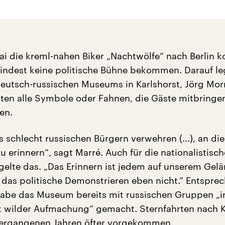
i die kreml-nahen Biker „Nachtwölfe“ nach Berlin
mindest keine politische Bühne bekommen. Darauf le
deutsch-russischen Museums in Karlshorst, Jörg Morr
ten alle Symbole oder Fahnen, die Gäste mitbringe
en.
 schlecht russischen Bürgern verwehren (...), an di
u erinnern“, sagt Marré. Auch für die nationalistisc
gelte das. „Das Erinnern ist jedem auf unserem Gel
 das politische Demonstrieren eben nicht.“ Entspre
abe das Museum bereits mit russischen Gruppen „i
t wilder Aufmachung“ gemacht. Sternfahrten nach K
vergangenen Jahren öfter vorgekommen.