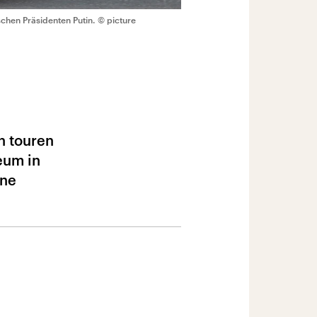
chen Präsidenten Putin.
© picture
n touren
eum in
ine