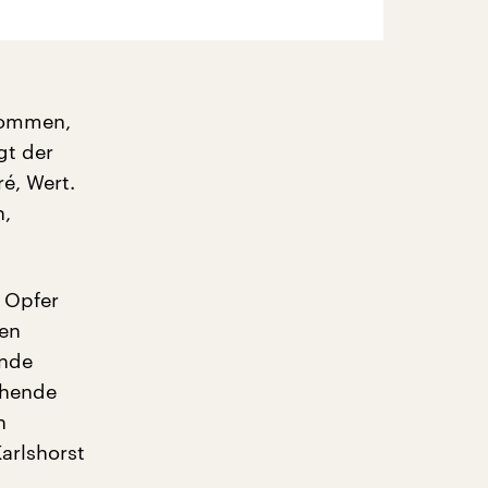
 kommen,
gt der
é, Wert.
n,
e Opfer
hen
ände
chende
n
arlshorst