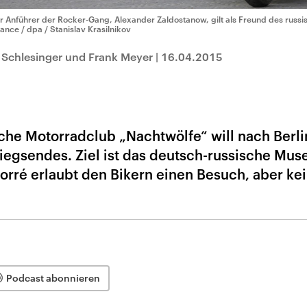
r Anführer der Rocker-Gang, Alexander Zaldostanow, gilt als Freund des russis
liance / dpa / Stanislav Krasilnikov
 Schlesinger und Frank Meyer
|
16.04.2015
sche Motorradclub „Nachtwölfe“ will nach Berli
riegsendes. Ziel ist das deutsch-russische Mus
Morré erlaubt den Bikern einen Besuch, aber ke
Podcast abonnieren