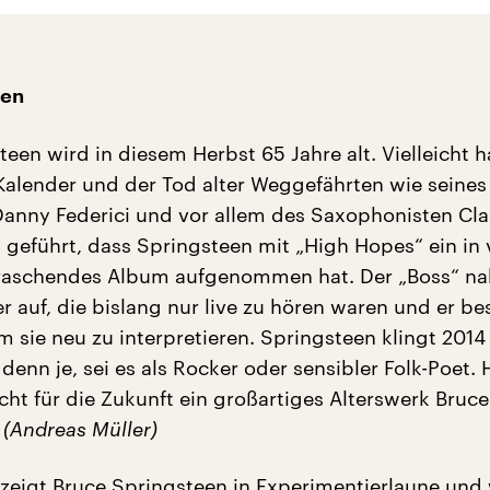
men
een wird in diesem Herbst 65 Jahre alt. Vielleicht 
 Kalender und der Tod alter Weggefährten wie seines
anny Federici und vor allem des Saxophonisten Cl
geführt, dass Springsteen mit „High Hopes“ ein in v
rraschendes Album aufgenommen hat. Der „Boss“ n
r auf, die bislang nur live zu hören waren und er b
m sie neu zu interpretieren. Springsteen klingt 2014
denn je, sei es als Rocker oder sensibler Folk-Poet. 
cht für die Zukunft ein großartiges Alterswerk Bruce
.
(Andreas Müller)
zeigt Bruce Springsteen in Experimentierlaune und