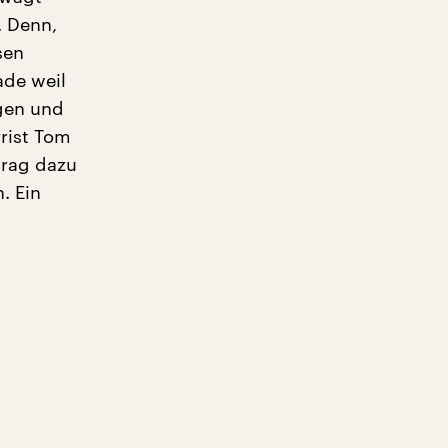
. Denn,
sen
ade weil
gen und
rist Tom
trag dazu
. Ein