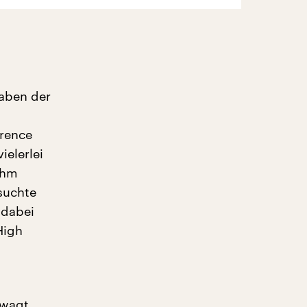
haben der
arence
ielerlei
ahm
esuchte
 dabei
High
 wagt