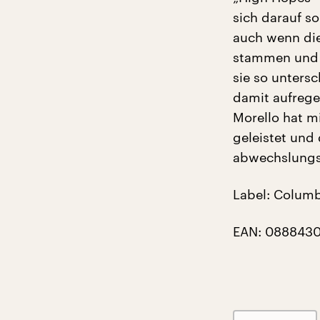
sich darauf s
auch wenn di
stammen und d
sie so unters
damit aufrege
Morello hat m
geleistet und
abwechslungs
Label: Colum
EAN: 088843