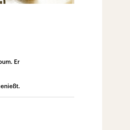
lbum. Er
genießt.