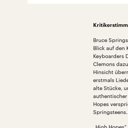
Kritikerstim
Bruce Springst
Blick auf den
Keyboarders D
Clemons dazu 
Hinsicht übe
erstmals Liede
alte Stücke, u
authentischer 
Hopes verspri
Springsteens
„High Hopes“ 