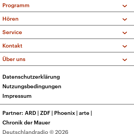
Programm
Vorschau und Rückschau
Hören
Sendungen und Podcasts
Livestream
Service
Musikliste
Frequenzen (UKW + DAB+)
FAQ
Kontakt
Kakadu – Das Kinderprogramm
Apps
Archiv
Hörerservice
Über uns
Newsletter
Social Media
Deutschlandradio
RSS
Datenschutzerklärung
Presse
Veranstaltungen
Nutzungsbedingungen
Karriere
Impressum
Transparenz
Korrekturen und Richtigstellungen
Partner
ARD
|
ZDF
|
Phoenix
|
arte
|
Barrierefreiheit
Chronik der Mauer
Deutschlandradio © 2026