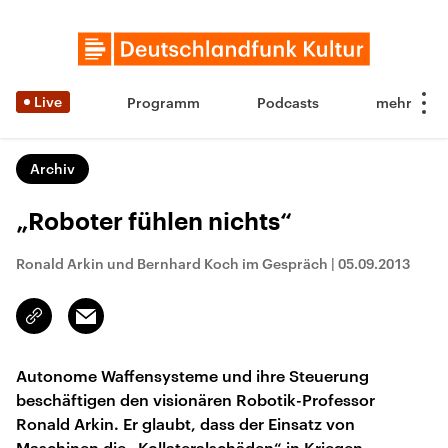
Live
Programm
Podcasts
Archiv
„Roboter fühlen nichts“
Ronald Arkin und Bernhard Koch im Gespräch
|
05.09.2013
Email
Link
kopieren/teilen
Autonome Waffensysteme und ihre Steuerung
beschäftigen den visionären Robotik-Professor
Ronald Arkin. Er glaubt, dass der Einsatz von
Maschinen die „Kollateralschäden“ in Kriegen