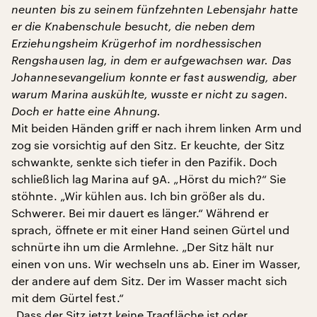
neunten bis zu seinem fünfzehnten Lebensjahr hatte
er die Knabenschule besucht, die neben dem
Erziehungsheim Krügerhof im nordhessischen
Rengshausen lag, in dem er aufgewachsen war. Das
Johannesevangelium konnte er fast auswendig, aber
warum Marina auskühlte, wusste er nicht zu sagen.
Doch er hatte eine Ahnung.
Mit beiden Händen griﬀ er nach ihrem linken Arm und
zog sie vorsichtig auf den Sitz. Er keuchte, der Sitz
schwankte, senkte sich tiefer in den Pazifik. Doch
schließlich lag Marina auf 9A. „Hörst du mich?“ Sie
stöhnte. „Wir kühlen aus. Ich bin größer als du.
Schwerer. Bei mir dauert es länger.“ Während er
sprach, öﬀnete er mit einer Hand seinen Gürtel und
schnürte ihn um die Armlehne. „Der Sitz hält nur
einen von uns. Wir wechseln uns ab. Einer im Wasser,
der andere auf dem Sitz. Der im Wasser macht sich
mit dem Gürtel fest.“
„Dass der Sitz jetzt keine Tragfläche ist oder