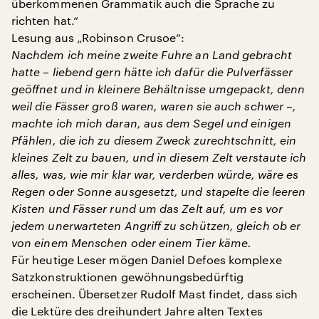
überkommenen Grammatik auch die Sprache zu
richten hat.“
Lesung aus „Robinson Crusoe“:
Nachdem ich meine zweite Fuhre an Land gebracht
hatte – liebend gern hätte ich dafür die Pulverfässer
geö
ﬀ
net und in kleinere Behältnisse umgepackt, denn
weil die Fässer groß waren, waren sie auch schwer –,
machte ich mich daran, aus dem Segel und einigen
Pfählen, die ich zu diesem Zweck zurechtschnitt, ein
kleines Zelt zu bauen, und in diesem Zelt verstaute ich
alles, was, wie mir klar war, verderben würde, wäre es
Regen oder Sonne ausgesetzt, und stapelte die leeren
Kisten und Fässer rund um das Zelt auf, um es vor
jedem unerwarteten Angri
ﬀ
zu schützen, gleich ob er
von einem Menschen oder einem Tier käme.
Für heutige Leser mögen Daniel Defoes komplexe
Satzkonstruktionen gewöhnungsbedürftig
erscheinen. Übersetzer Rudolf Mast findet, dass sich
die Lektüre des dreihundert Jahre alten Textes