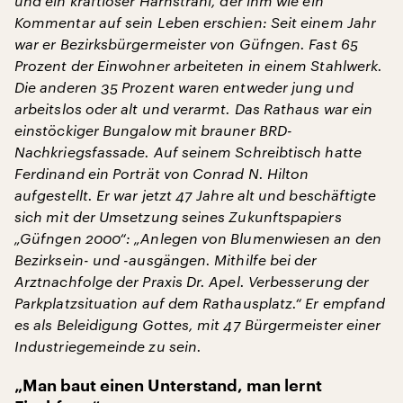
und ein kraftloser Harnstrahl, der ihm wie ein
Kommentar auf sein Leben erschien: Seit einem Jahr
war er Bezirksbürgermeister von Güfngen. Fast 65
Prozent der Einwohner arbeiteten in einem Stahlwerk.
Die anderen 35 Prozent waren entweder jung und
arbeitslos oder alt und verarmt. Das Rathaus war ein
einstöckiger Bungalow mit brauner BRD-
Nachkriegsfassade. Auf seinem Schreibtisch hatte
Ferdinand ein Porträt von Conrad N. Hilton
aufgestellt. Er war jetzt 47 Jahre alt und beschäftigte
sich mit der Umsetzung seines Zukunftspapiers
„Güfngen 2000“: „Anlegen von Blumenwiesen an den
Bezirksein- und -ausgängen. Mithilfe bei der
Arztnachfolge der Praxis Dr. Apel. Verbesserung der
Parkplatzsituation auf dem Rathausplatz.“ Er empfand
es als Beleidigung Gottes, mit 47 Bürgermeister einer
Industriegemeinde zu sein.
„Man baut einen Unterstand, man lernt