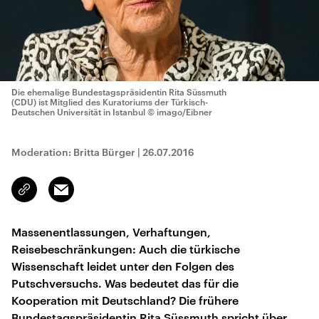
Die ehemalige Bundestagspräsidentin Rita Süssmuth
(CDU) ist Mitglied des Kuratoriums der Türkisch-
Deutschen Universität in Istanbul
© imago/Eibner
Moderation: Britta Bürger
|
26.07.2016
Email
Link
kopieren/teilen
Massenentlassungen, Verhaftungen,
Reisebeschränkungen: Auch die türkische
Wissenschaft leidet unter den Folgen des
Putschversuchs. Was bedeutet das für die
Kooperation mit Deutschland? Die frühere
Bundestagspräsidentin Rita Süssmuth spricht über