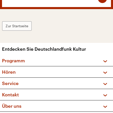
Zur Startseite
Entdecken Sie Deutschlandfunk Kultur
Programm
Vorschau und Rückschau
Hören
Sendungen und Podcasts
Livestream
Service
Musikliste
Frequenzen (UKW + DAB+)
FAQ
Kontakt
Kakadu – Das Kinderprogramm
Apps
Archiv
Hörerservice
Über uns
Newsletter
Social Media