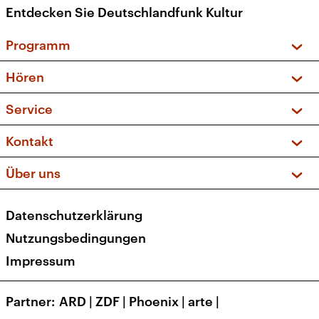
Entdecken Sie Deutschlandfunk Kultur
Programm
Vorschau und Rückschau
Hören
Sendungen und Podcasts
Livestream
Service
Musikliste
Frequenzen (UKW + DAB+)
FAQ
Kontakt
Kakadu – Das Kinderprogramm
Apps
Archiv
Hörerservice
Über uns
Newsletter
Social Media
Deutschlandradio
RSS
Datenschutzerklärung
Presse
Veranstaltungen
Nutzungsbedingungen
Karriere
Impressum
Transparenz
Korrekturen und Richtigstellungen
Partner
ARD
|
ZDF
|
Phoenix
|
arte
|
Barrierefreiheit