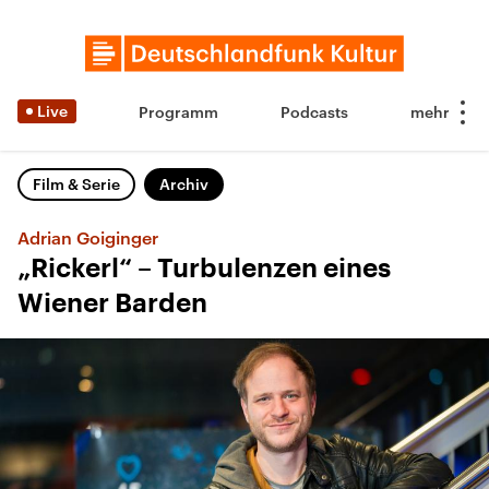
Live
Programm
Podcasts
Film & Serie
Archiv
Adrian Goiginger
„Rickerl“ – Turbulenzen eines
Wiener Barden