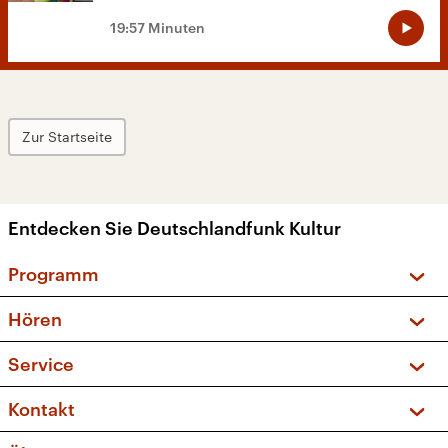
19:57 Minuten
Zur Startseite
Entdecken Sie Deutschlandfunk Kultur
Programm
Vorschau und Rückschau
Hören
Sendungen und Podcasts
Livestream
Service
Musikliste
Frequenzen (UKW + DAB+)
FAQ
Kontakt
Kakadu – Das Kinderprogramm
Apps
Archiv
Hörerservice