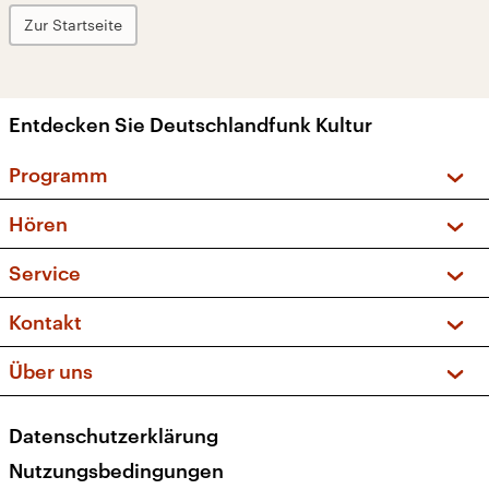
Zur Startseite
Entdecken Sie Deutschlandfunk Kultur
Programm
Vorschau und Rückschau
Hören
Sendungen und Podcasts
Livestream
Service
Musikliste
Frequenzen (UKW + DAB+)
FAQ
Kontakt
Kakadu – Das Kinderprogramm
Apps
Archiv
Hörerservice
Über uns
Newsletter
Social Media
Deutschlandradio
RSS
Datenschutzerklärung
Presse
Veranstaltungen
Nutzungsbedingungen
Karriere