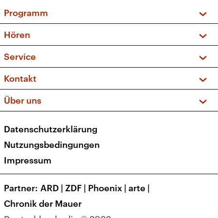
Programm
Vorschau und Rückschau
Hören
Sendungen und Podcasts
Livestream
Service
Musikliste
Frequenzen (UKW + DAB+)
FAQ
Kontakt
Kakadu – Das Kinderprogramm
Apps
Archiv
Hörerservice
Über uns
Newsletter
Social Media
Deutschlandradio
RSS
Datenschutzerklärung
Presse
Veranstaltungen
Nutzungsbedingungen
Karriere
Impressum
Transparenz
Korrekturen und Richtigstellungen
Partner
ARD
|
ZDF
|
Phoenix
|
arte
|
Barrierefreiheit
Chronik der Mauer