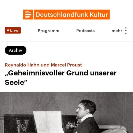
Live
Programm
Podcasts
Archiv
Reynaldo Hahn und Marcel Proust
„Geheimnisvoller Grund unserer
Seele“