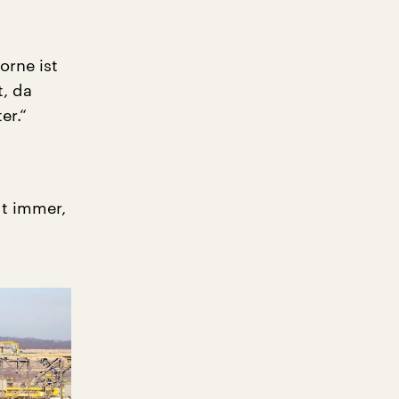
orne ist
, da
er.“
gt immer,