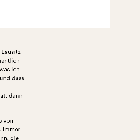
 Lausitz
gentlich
was ich
 und dass
at, dann
s von
. Immer
nn: die