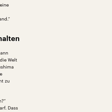
meine
and.“
halten
Mann
die Welt
kushima
e
nt zu
n?“
arf. Dass