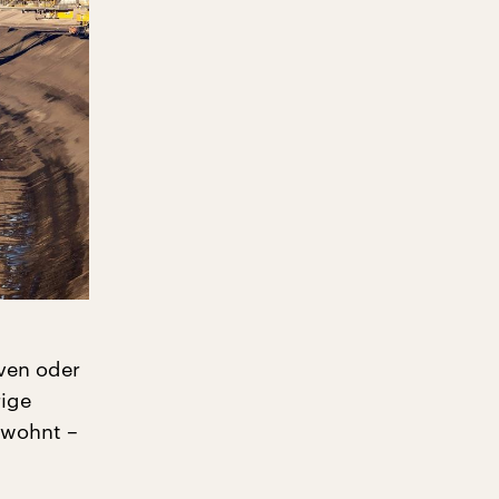
ven oder
rige
ewohnt –