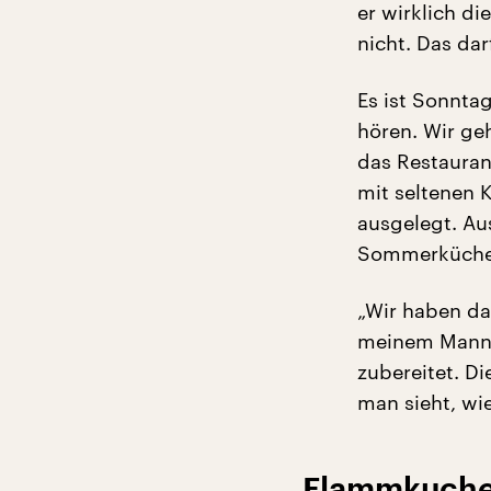
er wirklich di
nicht. Das darf
Es ist Sonntag
hören. Wir ge
das Restaurant
mit seltenen 
ausgelegt. Au
Sommerküche
„Wir haben da
meinem Mann 
zubereitet. D
man sieht, wi
Flammkuche