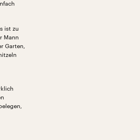
infach
 ist zu
hr Mann
er Garten,
itzeln
klich
en
belegen,