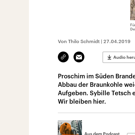
Fü
De
Von Thilo Schmidt
|
27.04.2019
Link
Email
Audio her
kopieren/teilen
Proschim im Süden Branden
Abbau der Braunkohle wei
Aufgeben. Sybille Tetsch e
Wir bleiben hier.
Aus dem Podcast