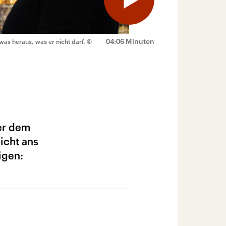
04:06 Minuten
was heraus, was er nicht darf.
©
er dem
icht ans
igen: