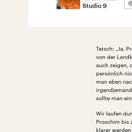
Studio 9
Tetsch: „Ja, P
von der Landk
auch zeigen, 
persönlich ni
man eben nach
irgendjemand 
sollte man ei
Wir laufen du
Proschim bis
klarer werden