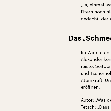
„Ja, einmal wa
Eltern noch h
gedacht, der 
Das „Schmec
Im Widerstand
Alexander ken
reiste. Seitd
und Tschernob
Atomkraft. Un
eröffnen.
Autor: „Was g
Tetsch: „Dass