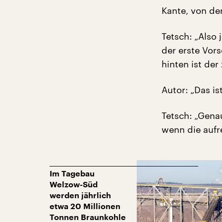
Kante, von der
Tetsch: „Also 
der erste Vor
hinten ist der
Autor: „Das is
Tetsch: „Gena
wenn die aufre
Im Tagebau
Welzow-Süd
werden jährlich
etwa 20 Millionen
Tonnen Braunkohle