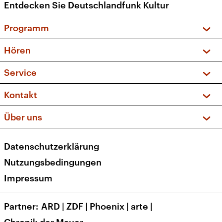
Entdecken Sie Deutschlandfunk Kultur
Programm
Vorschau und Rückschau
Hören
Sendungen und Podcasts
Livestream
Service
Musikliste
Frequenzen (UKW + DAB+)
FAQ
Kontakt
Kakadu – Das Kinderprogramm
Apps
Archiv
Hörerservice
Über uns
Newsletter
Social Media
Deutschlandradio
RSS
Datenschutzerklärung
Presse
Veranstaltungen
Nutzungsbedingungen
Karriere
Impressum
Transparenz
Korrekturen und Richtigstellungen
Partner
ARD
|
ZDF
|
Phoenix
|
arte
|
Barrierefreiheit