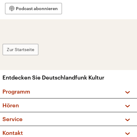
Podcast abonnieren
Zur Startseite
Entdecken Sie Deutschlandfunk Kultur
Programm
Vorschau und Rückschau
Hören
Sendungen und Podcasts
Livestream
Service
Musikliste
Frequenzen (UKW + DAB+)
FAQ
Kontakt
Kakadu – Das Kinderprogramm