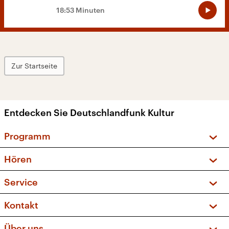
18:53 Minuten
Zur Startseite
Entdecken Sie Deutschlandfunk Kultur
Programm
Vorschau und Rückschau
Hören
Sendungen und Podcasts
Livestream
Service
Musikliste
Frequenzen (UKW + DAB+)
FAQ
Kontakt
Kakadu – Das Kinderprogramm
Apps
Archiv
Hörerservice
Über uns