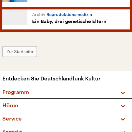
Reproduktionsmedizin
Ein Baby, drei genetische Eltern
Zur Startseite
Entdecken Sie Deutschlandfunk Kultur
Programm
Vorschau und Rückschau
Hören
Sendungen und Podcasts
Livestream
Service
Musikliste
Frequenzen (UKW + DAB+)
FAQ
Kontakt
Kakadu – Das Kinderprogramm