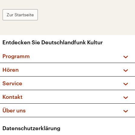
Zur Startseite
Entdecken Sie Deutschlandfunk Kultur
Programm
Vorschau und Rückschau
Hören
Sendungen und Podcasts
Livestream
Service
Musikliste
Frequenzen (UKW + DAB+)
FAQ
Kontakt
Kakadu – Das Kinderprogramm
Apps
Archiv
Hörerservice
Über uns
Newsletter
Social Media
Deutschlandradio
RSS
Datenschutzerklärung
Presse
Veranstaltungen